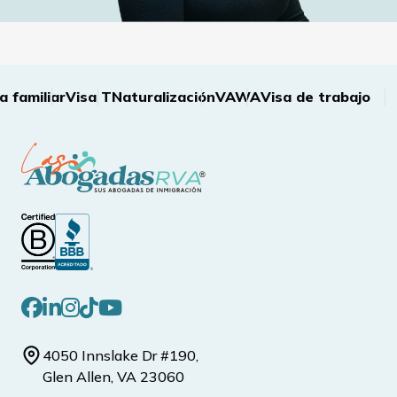
iliar
Visa T
Naturalización
VAWA
Visa de trabajo
Visa
4050 Innslake Dr #190,
Glen Allen, VA 23060