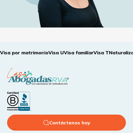
Visa por matrimonio
Visa U
Visa familiar
Visa T
Naturaliz
Contáctenos hoy