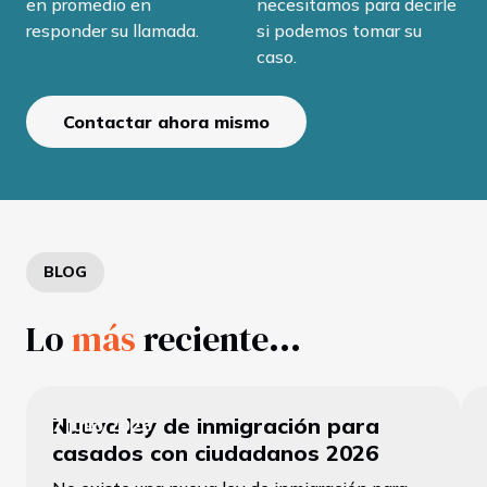
en promedio en
necesitamos para decirle
responder su llamada.
si podemos tomar su
caso.
Contactar ahora mismo
BLOG
Lo
más
reciente...
Nueva ley de inmigración para
7 julio 2026
casados con ciudadanos 2026