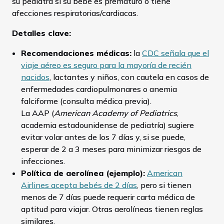
su pediatra si su bebé es prematuro o tiene
afecciones respiratorias/cardiacas.
Detalles clave:
Recomendaciones médicas:
la
CDC señala que el
viaje aéreo es seguro para la mayoría de recién
nacidos
, lactantes y niños, con cautela en casos de
enfermedades cardiopulmonares o anemia
falciforme (consulta médica previa).
La AAP (
American Academy of Pediatrics
,
academia estadounidense de pediatría) sugiere
evitar volar antes de los 7 días y, si se puede,
esperar de 2 a 3 meses para minimizar riesgos de
infecciones.
Política de aerolínea (ejemplo):
American
Airlines acepta bebés de 2 días
, pero si tienen
menos de 7 días puede requerir carta médica de
aptitud para viajar. Otras aerolíneas tienen reglas
similares.