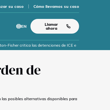
zar su caso
Cómo llevamos su caso
Llamar
EN
ahora
on-Fisher critica las detenciones de ICE en Chesterfield mien
rden de
n las posibles alternativas disponibles para