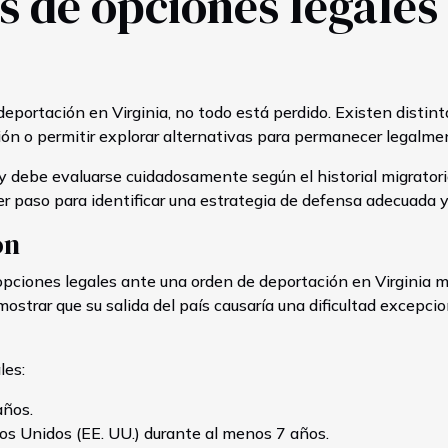
s de opciones legales 
portación en Virginia, no todo está perdido. Existen distin
oción o permitir explorar alternativas para permanecer legalm
 y debe evaluarse cuidadosamente según el historial migratori
mer paso para identificar una estrategia de defensa adecuada
ón
opciones legales ante una orden de deportación en Virginia má
strar que su salida del país causaría una dificultad excepcio
les:
años.
os Unidos (EE. UU.) durante al menos 7 años.