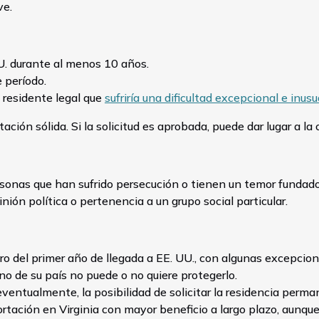
ve.
U. durante al menos 10 años.
 período.
 residente legal que
sufriría una dificultad excepcional e inus
ción sólida. Si la solicitud es aprobada, puede dar lugar a l
sonas que han sufrido persecución o tienen un temor fundado 
inión política o pertenencia a un grupo social particular.
ro del primer año de llegada a EE. UU., con algunas excepcion
no de su país no puede o no quiere protegerlo.
 eventualmente, la posibilidad de solicitar la residencia perma
ortación en Virginia con mayor beneficio a largo plazo, aunq